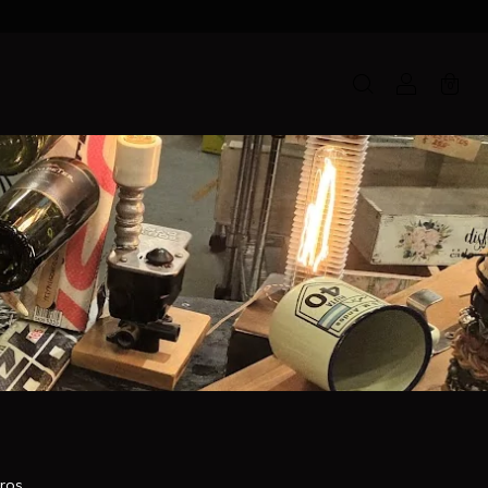
0
ros.