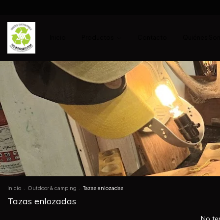
Inicio
Productos
Contacto
Quiénes So
Inicio
.
Outdoor & camping
.
Tazas enlozadas
Tazas enlozadas
No te